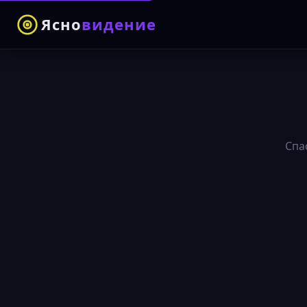
Ясно
видение
Спа