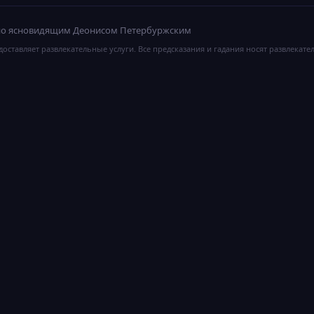
ано ясновидящим Деонисом Петербуржским
оставляет развлекательные услуги. Все предсказания и гадания носят развлекате